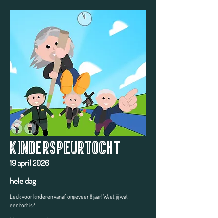
Kinderspeurtocht
19 april 2026
hele dag
Leuk voor kinderen vanaf ongeveer 8 jaar! Weet jij wat
een fort is?