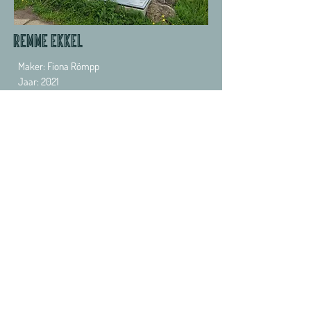
remme ekkel
Maker: Fiona Römpp
Jaar: 2021
Materiaal: Beton, gegalvaniseerd staal, mos,
regenwater, ca. 250 x 110 Ø cm
We veranderen moeras in akkers, akkers in
bloeiende industrie – en toch laat het landschap
dat we creëren zijn eigen stempel op ons
achter. Zacht, groen mos dat langzaam bezit
neemt van het ruwe beton, tijd en water dat
langzaam druppelt geven steen een roestige
glans. Teruggrijpend naar de landbouwgronden
van het verleden om de industriële
infrastructuur van vandaag te verlevendigen,
verlangen we naar het frisse, het groene en het
levende. In deze sculptuur komt de natuur
langzaam terug, net als op Fort Maarsseveen