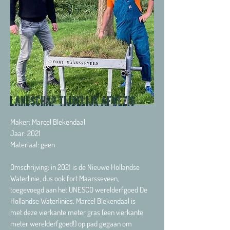
Landschap Tijdelijk afwezig
Maker: Marcel Blekendaal
Jaar: 2021
Materiaal: geen
Omschrijving: in 2021 is de Nieuwe Hollandse
Waterlinie, dus ook fort Maarsseveen,
toegevoegd aan het UNESCO werelderfgoed De
Hollandse Waterlinies. Marcel Blekendaal is
met deze vierkante meter gras (een vierkante
meter werelderfgoed!) op pad gegaan om