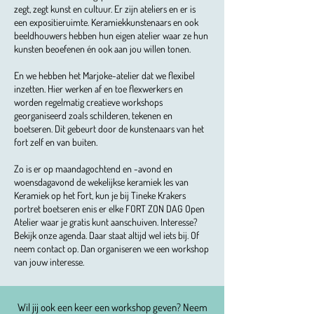
zegt, zegt kunst en cultuur. Er zijn ateliers en er is
een expositieruimte. Keramiekkunstenaars en ook
beeldhouwers hebben hun eigen atelier waar ze hun
kunsten beoefenen én ook aan jou willen tonen.
En we hebben het Marjoke-atelier dat we flexibel
inzetten. Hier werken af en toe flexwerkers en
worden regelmatig creatieve workshops
georganiseerd zoals schilderen, tekenen en
boetseren. Dit gebeurt door de kunstenaars van het
fort zelf en van buiten.
Zo is er op maandagochtend en -avond en
woensdagavond de wekelijkse keramiek les van
Keramiek op het Fort, kun je bij Tineke Krakers
portret boetseren enis er elke FORT ZON DAG Open
Atelier waar je gratis kunt aanschuiven. Interesse?
Bekijk onze agenda. Daar staat altijd wel iets bij. Of
neem contact op. Dan organiseren we een workshop
van jouw interesse.​
Wil jij ook een keer een workshop geven? Neem