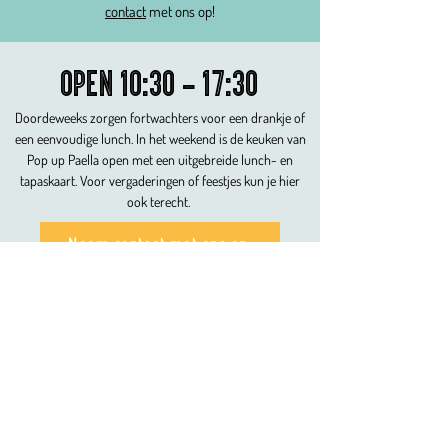
contact
met ons op!
Open 10:30 - 17:30
Doordeweeks zorgen fortwachters voor een drankje of
een eenvoudige lunch. In het weekend is de keuken van
Pop up Paella open met een uitgebreide lunch- en
tapaskaart. Voor vergaderingen of feestjes kun je hier
ook terecht.
Neem contact met ons op
© Copyright 2020 Stichting C-Fordt