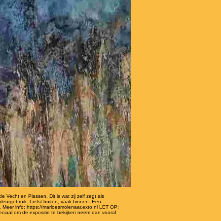
echt en Plassen. Dit is wat zij zelf zegt als
leurgebruik. Liefst buiten, vaak binnen. Een
. Meer info: https://marloesmolenaar.exto.nl LET OP:
speciaal om de expositie te bekijken neem dan vooraf