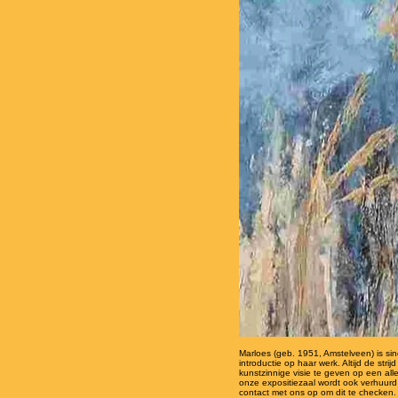
Marloes (geb. 1951, Amstelveen) is si
introductie op haar werk. Altijd de st
kunstzinnige visie te geven op een all
onze expositiezaal wordt ook verhuurd 
contact met ons op om dit te checken.