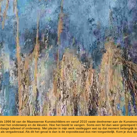
nds 1996 lid van de Maarssense Kunstschilders en vanaf 2010 vaste deelnemer aan de Kunstronde V
rijd met het onderwerp en de kleuren. Hoe het beeld te vangen. Soms een fel dan weer getemperd k
edaags tafereel of onderwerp. Met plezier in mijn werk vastleggen wat op dat moment belangrijk is
als vergaderzaal. Als dit het geval is dan is de expositiezaal dus niet toegankelijk. Kom je dus 