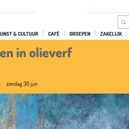
UNST & CULTUUR
CAFÉ
GROEPEN
ZAKELIJK
en in olieverf
zondag 30 jun
-