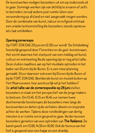
De kunstwerken nodigen bezoekers uit om op onderzoek uit
te gaan. Sommige werken zijn van dichtbij te ervaren of zelfs
te betreden, terwijl andere juist ruimte laten voor
verwondering op afstand en niet aangeraakt mogen worden.
Door de combinatie van kunst, natuur en erfgoed ontstaat
een unieke tentoonstelling die bezoekers steeds opnieuw
iets laat ontdekken.
Opening zomerexpo
Op FORT ZON DAG 28 juni om 12.00 uur wordt ‘De Ontdekking’
feestelijk geopend door Florentien en de gast-kunstenaars.
Het vormt daarmee het startpunt van een middag vol kunst,
cultuur en ontmoeting. Na de opening zijn er nog artist talks.
Deze sluiten naadloos aan op het muzikale optreden in het
kader van Gluren bij de Buren. Er is een mooi planning
gemaakt. Gluur daarvoor ook even bij Gluren bij de Buren of
bij de FORT ZON DAG. Beeldende kunst en muziek buiten op
Fort Maarsseveen: hoe avontuurlijk wil je het hebben?
De
artist talks van de zomerexpositie op 28 juni
stellen
bezoekers in staat om het perspectief van de jonge makers
te beleven. Om 13.45, 15.15 en 16.45 uur nemen twee
deelnemende kunstenaars de bezoekers mee langs de
kunstwerken en delen zij de verhalen, ideeën en inspiratie
achter de werken. Tijdens deze rondleidingen van dertig
minuten is er ruimte om in gesprek te gaan. Verder kunnen
bezoekers genieten van een optreden van
The Radiance.
De
band
speelt om 13:00, 14:30 en 16:00. Ook de horeca van het
fort is geopend voor een hapje en een drankje.