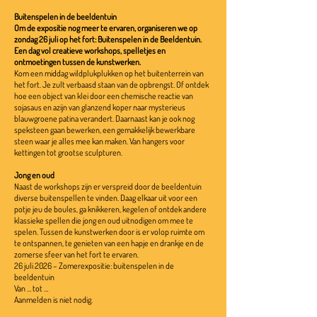
Buitenspelen in de beeldentuin
Om de expositie nog meer te ervaren, organiseren we op
zondag 26 juli op het fort: Buitenspelen in de Beeldentuin.
Een dag vol creatieve workshops, spelletjes en
ontmoetingen tussen de kunstwerken.
Kom een middag wildplukplukken op het buitenterrein van
het fort. Je zult verbaasd staan van de opbrengst. Of ontdek
hoe een object van klei door een chemische reactie van
sojasaus en azijn van glanzend koper naar mysterieus
blauwgroene patina verandert. Daarnaast kan je ook nog
speksteen gaan bewerken, een gemakkelijk bewerkbare
steen waar je alles mee kan maken. Van hangers voor
kettingen tot grootse sculpturen.
Jong en oud
Naast de workshops zijn er verspreid door de beeldentuin
diverse buitenspellen te vinden. Daag elkaar uit voor een
potje jeu de boules, ga knikkeren, kegelen of ontdek andere
klassieke spellen die jong en oud uitnodigen om mee te
spelen. Tussen de kunstwerken door is er volop ruimte om
te ontspannen, te genieten van een hapje en drankje en de
zomerse sfeer van het fort te ervaren.
26 juli 2026 – Zomerexpositie: buitenspelen in de
beeldentuin
Van … tot …
Aanmelden is niet nodig.