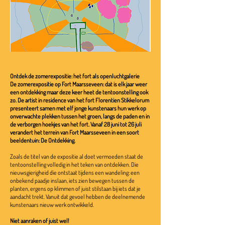
Ontdek de zomerexpositie: het fort als openluchtgalerie
De zomerexpositie op Fort Maarsseveen: dat is elk jaar weer
een ontdekking maar deze keer heet de tentoonstelling ook
zo. De artist in residence van het fort Florentien Stikkelorum
presenteert samen met elf jonge kunstenaars hun werk op
onverwachte plekken tussen het groen, langs de paden en in
de verborgen hoekjes van het fort. Vanaf 28 juni tot 26 juli
verandert het terrein van Fort Maarsseveen in een soort
beeldentuin: De Ontdekking.
Zoals de titel van de expositie al doet vermoeden staat de
tentoonstelling volledig in het teken van ontdekken. Die
nieuwsgierigheid die ontstaat tijdens een wandeling: een
onbekend paadje inslaan, iets zien bewegen tussen de
planten, ergens op klimmen of juist stilstaan bij iets dat je
aandacht trekt. Vanuit dat gevoel hebben de deelnemende
kunstenaars nieuw werk ontwikkeld.
Niet aanraken of juist wel!