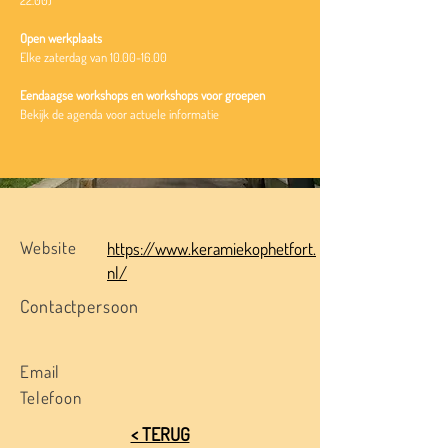
22.00)
Open werkplaats
Elke zaterdag van
10.00-16.00
Eendaagse workshops en workshops voor groepen
Bekijk de agenda voor actuele informatie
Website
https://www.keramiekophetfort.
nl/
Contactpersoon
Email
Telefoon
< TERUG