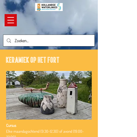
Keramiek op het fort
Cursus
Elke maandagochtend
(9.30-12.30)
of avond
(19.00-