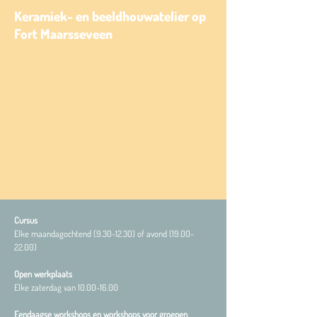
Keramiek- en beeldhouwatelier op
Fort Maarsseveen
Cursus
Elke maandagochtend
(9.30-12.30)
of avond
(19.00-
22.00)
Open werkplaats
Elke zaterdag van
10.00-16.00
Eendaagse workshops en workshops voor groepen