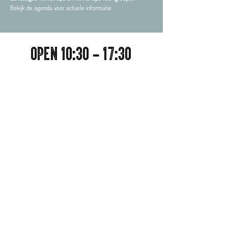
Bekijk de agenda voor actuele informatie
Open 10:30 - 17:30
Doordeweeks zorgen fortwachters voor een drankje of
een eenvoudige lunch. In het weekend is de keuken van
Pop up Paella open met een uitgebreide lunch- en
tapaskaart. Voor vergaderingen of feestjes kun je hier
ook terecht.
Neem contact met ons op
© Copyright 2020 Stichting C-Fordt