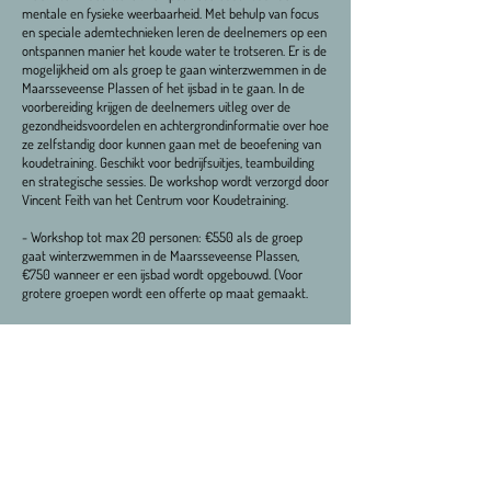
mentale en fysieke weerbaarheid. Met behulp van focus
en speciale ademtechnieken leren de deelnemers op een
ontspannen manier het koude water te trotseren. Er is de
mogelijkheid om als groep te gaan winterzwemmen in de
Maarsseveense Plassen of het ijsbad in te gaan. In de
voorbereiding krijgen de deelnemers uitleg over de
gezondheidsvoordelen en achtergrondinformatie over hoe
ze zelfstandig door kunnen gaan met de beoefening van
koudetraining. Geschikt voor bedrijfsuitjes, teambuilding
en strategische sessies. De workshop wordt verzorgd door
Vincent Feith van het Centrum voor Koudetraining.
- Workshop tot max 20 personen: €550 als de groep
gaat winterzwemmen in de Maarsseveense Plassen,
€750 wanneer er een ijsbad wordt opgebouwd. (Voor
grotere groepen wordt een offerte op maat gemaakt.
Open 10:30 - 17:30
Doordeweeks zorgen fortwachters voor een drankje of
een eenvoudige lunch. In het weekend is de keuken van
Pop up Paella open met een uitgebreide lunch- en
tapaskaart. Voor vergaderingen of feestjes kun je hier