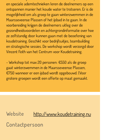
en speciale ademtechnieken leren de deelnemers op een
ontspannen manier het koude water te trotseren. Er is de
mogelijkheid om als groep te gaan winterzwemmen in de
Maarsseveense Plassen of het ijsbad in te gaan. In de
voorbereiding krijgen de deelnemers uitleg over de
gezondheidsvoordelen en achtergrondinformatie over hoe
ze zelfstandig door kunnen gaan met de beoefening van
koudetraining. Geschikt voor bedrijfsuitjes, teambuilding
en strategische sessies. De workshop wordt verzorgd door
Vincent Feith van het Centrum voor Koudetraining.
- Workshop tot max 20 personen: €550 als de groep
gaat winterzwemmen in de Maarsseveense Plassen,
€750 wanneer er een ijsbad wordt opgebouwd. (Voor
grotere groepen wordt een offerte op maat gemaakt.
Website
http://www.koudetraining.nu
Contactpersoon