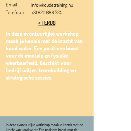
Email
info@koudetraining.nu
Telefoon
+31 620 688 724
< TERUG
In deze avontuurlijke workshop
maak je kennis met de kracht van
koud water. Een positieve boost
voor de mentale en fysieke
weerbaarheid. Geschikt voor
bedrijfsuitjes, teambuilding en
strategische sessies.
In deze avontuurlijke workshop maak je kennis met de
kracht van koud water. Een positieve boost voor de