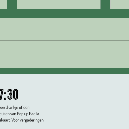
Podcast “Forten vol verhalen”:
Belee
een kijkje achter de muren van
van h
een fort
Fort 
7:30
en drankje of een
keuken van Pop up Paella
skaart. Voor vergaderingen