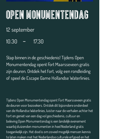
Open Monumentendag
12 september
-
10.30
17.30
Stap binnen in de geschiedenis! Tijdens Open
Monumentendag opent Fort Maarsseveen gratis
zijn deuren. Ontdek het fort, volg een rondleiding
of speel de Escape Game Hollandse Waterlinies.
Tijdens Open Monumentendag opent Fort Maarsseveen gratis
de deuren voor bezoekers. Ontdek dit bijzondere onderdeel
van de Hollandse Waterlinies, luister naar de verhalen achter het
fort en geniet van een dag vol geschiedenis, cultuur en
beleving.Open Monumentendag is een landelijk evenement
waarbij duizenden monumenten in heel Nederland gratis
toegankelijk zijn. Het doel is om zoveel mogelijk mensen kennis
te laten maken met het Nederlandse culturele erfgoed en het