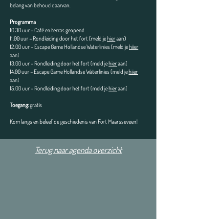
belang van behoud daarvan.
Programma
10.30 uur – Café en terras geopend
11.00 uur – Rondleiding door het fort (meld je
hier
aan)
12.00 uur – Escape Game Hollandse Waterlinies (meld je
hiier
aan)
13.00 uur – Rondleiding door het fort (meld je
hier
aan)
14.00 uur – Escape Game Hollandse Waterlinies (meld je
hiier
aan)
15.00 uur – Rondleiding door het fort (meld je
hier
aan)
Toegang:
gratis
Kom langs en beleef de geschiedenis van Fort Maarsseveen!
Terug naar agenda overzicht