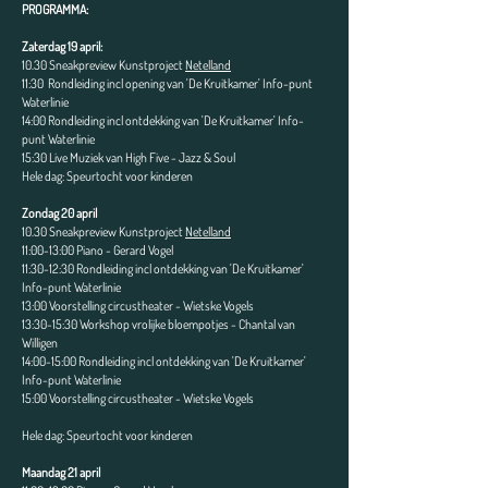
PROGRAMMA:
Zaterdag 19 april:
10.30 Sneakpreview Kunstproject
Netelland
11:30 Rondleiding incl opening van 'De Kruitkamer' Info-punt
Waterlinie
14:00 Rondleiding incl ontdekking van 'De Kruitkamer' Info-
punt Waterlinie
15:30 Live Muziek van High Five - Jazz & Soul
Hele dag: Speurtocht voor kinderen
Zondag 20 april
10.30 Sneakpreview Kunstproject
Netelland
11:00-13:00 Piano - Gerard Vogel
11:30-12:30 Rondleiding incl ontdekking van 'De Kruitkamer'
Info-punt Waterlinie
13:00 Voorstelling circustheater - Wietske Vogels
13:30-15:30 Workshop vrolijke bloempotjes - Chantal van
Willigen
14:00-15:00 Rondleiding incl ontdekking van 'De Kruitkamer'
Info-punt Waterlinie
15:00 Voorstelling circustheater - Wietske Vogels
Hele dag: Speurtocht voor kinderen
Maandag 21 april