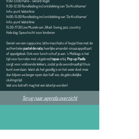
11:00-13:00 Piano - Gerard Vogel
11:30-12:30 Rondleiding incl ontdekking van 'De Kruitkamer'
Info-punt Waterlinie
14:00-15:00 Rondleiding incl ontdekking van 'De Kruitkamer'
Info-punt Waterlinie
15:30-17:30 Live Muziek van Jilted-Swing, jazz, country
Hele dag: Speurtocht voor kinderen
Geniet van een cappucino, latte macchiato of kopje thee met de
authentieke
pastel de nata,
heerlijke amandel-sinaasappeltaart
of appelgebak. Ook voor lunch schuif je aan. ‘s Middags is het
tijd voor borrelen met uitgebreid
tapas
erbij.
Pop up Paella
zorgt voor voldoende lekkers, zodat je de avondmaaltijd thuis
kunt overslaan. Want als het gezellig is en het weer doet mee
dan blijven we langer open dan half zes, de gebruikelijke
sluitingstijd.
Wat ons betreft mag het een latertje worden!
Terug naar agenda overzicht