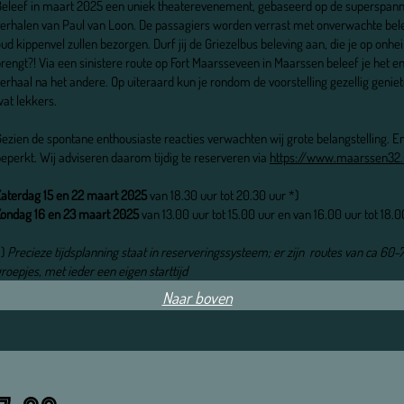
Beleef in maart 2025 een uniek theaterevenement, gebaseerd op de superspan
erhalen van Paul van Loon. De passagiers worden verrast met onverwachte bele
ud kippenvel zullen bezorgen. Durf jij de Griezelbus beleving aan, die je op onhe
rengt?! Via een sinistere route op Fort Maarsseveen in Maarssen beleef je het
erhaal na het andere. Op uiteraard kun je rondom de voorstelling gezellig geni
at lekkers.
ezien de spontane enthousiaste reacties verwachten wij grote belangstelling. En
eperkt. Wij adviseren daarom tijdig te reserveren via
https://www.maarssen32.
Zaterdag 15 en 22 maart 2025
van 18.30 uur tot 20.30 uur *)
Zondag 16 en 23 maart 2025
van 13.00 uur tot 15.00 uur en van 16.00 uur tot 18.0
*)
Precieze tijdsplanning staat in reserveringssysteem; er zijn routes van ca 60-
roepjes, met ieder een eigen starttijd
Naar boven