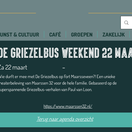
UNST & CULTUUR
CAFÉ
GROEPEN
ZAKELIJK
De Griezelbus weekend 22 ma
-
Za 22 maart
ie durft er mee met De Griezelbus op Fort Maarsseveen?! Een unieke
heaterbeleving van Maarssen 32 voor de hele familie. Gebaseerd op de
superspannende Griezelbus-verhalen van Paul van Loon.
https://www.maarssen32.nl/
Terug naar agenda overzicht