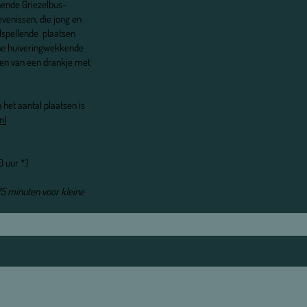
nende Griezelbus-
venissen, die jong en
ilspellende plaatsen
 ene huiveringwekkende
eten van een drankje met
 het aantal plaatsen is
nl
0 uur *)
75 minuten voor kleine