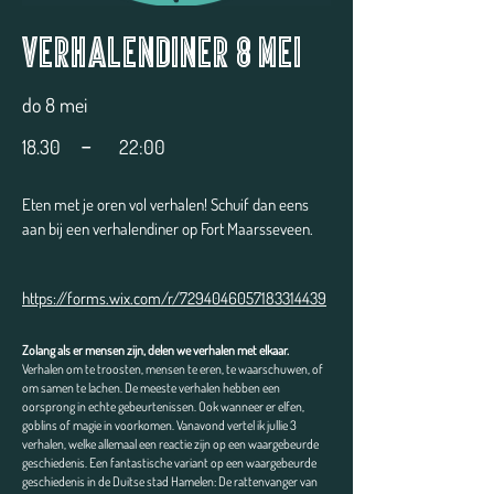
Verhalendiner 8 Mei
do 8 mei
-
18.30
22:00
Eten met je oren vol verhalen! Schuif dan eens
aan bij een verhalendiner op Fort Maarsseveen.
https://forms.wix.com/r/7294046057183314439
Zolang als er mensen zijn, delen we verhalen met elkaar.
Verhalen om te troosten, mensen te eren, te waarschuwen, of
om samen te lachen. De meeste verhalen hebben een
oorsprong in echte gebeurtenissen. Ook wanneer er elfen,
goblins of magie in voorkomen. Vanavond vertel ik jullie 3
verhalen, welke allemaal een reactie zijn op een waargebeurde
geschiedenis. Een fantastische variant op een waargebeurde
geschiedenis in de Duitse stad Hamelen: De rattenvanger van