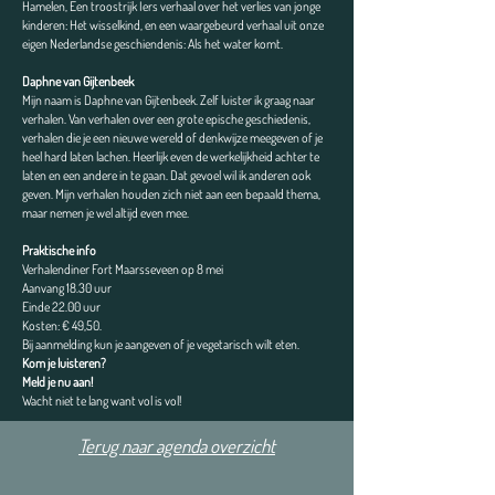
Hamelen, Een troostrijk Iers verhaal over het verlies van jonge
kinderen: Het wisselkind, en een waargebeurd verhaal uit onze
eigen Nederlandse geschiendenis: Als het water komt.
Daphne van Gijtenbeek
Mijn naam is Daphne van Gijtenbeek. Zelf luister ik graag naar
verhalen. Van verhalen over een grote epische geschiedenis,
verhalen die je een nieuwe wereld of denkwijze meegeven of je
heel hard laten lachen. Heerlijk even de werkelijkheid achter te
laten en een andere in te gaan. Dat gevoel wil ik anderen ook
geven. Mijn verhalen houden zich niet aan een bepaald thema,
maar nemen je wel altijd even mee.
Praktische info
Verhalendiner Fort Maarsseveen op 8 mei
Aanvang 18.30 uur
Einde 22.00 uur
Kosten: € 49,50.
Bij aanmelding kun je aangeven of je vegetarisch wilt eten.
Kom je luisteren?
Meld je nu aan!
Wacht niet te lang want vol is vol!
Terug naar agenda overzicht