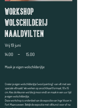
Workshop
wolschilderij
naaldvilten
Vrij 19 juni
-
14.00
15.00
Maak je eigen wolschilderijtje
Creëer je eigen wolschilderijtje (wool painting) van vilt met een
speciale viltnaald. We werken op ansichtkaartformaat, 10 x 15
cm. Kies de kleuren wol die jij mooi vindt en maak in een uur tijd
je eigen wolschilderijtje.
Deze workshop is onderdeel van de expositie van Inge Visser in
Fort Maarsseveen. Bekijk de expositie met viltkunst voor of na