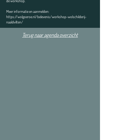
de workshop.
Meer informatie en aanmelden:
https://wolgoeroe.nl/belevenis/workshop-wolschilderij-
naaldvilten/
Terug naar agenda overzicht